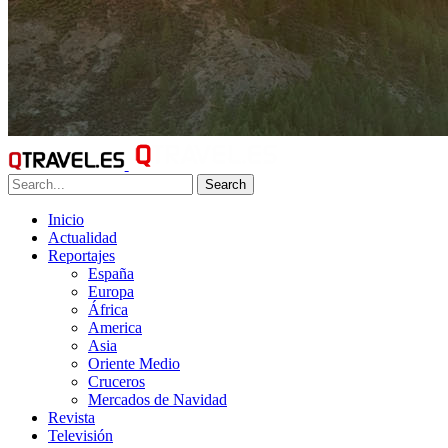
Search
Inicio
Actualidad
Reportajes
España
Europa
África
America
Asia
Oriente Medio
Cruceros
Mercados de Navidad
Revista
Televisión