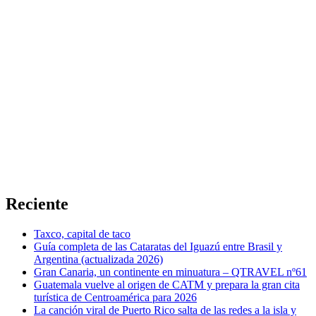
Reciente
Taxco, capital de taco
Guía completa de las Cataratas del Iguazú entre Brasil y
Argentina (actualizada 2026)
Gran Canaria, un continente en minuatura – QTRAVEL nº61
Guatemala vuelve al origen de CATM y prepara la gran cita
turística de Centroamérica para 2026
La canción viral de Puerto Rico salta de las redes a la isla y