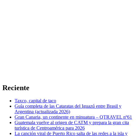
Reciente
Taxco, capital de taco
Guía completa de las Cataratas del Iguazú entre Brasil y
Argentina (actualizada 2026)
Gran Canaria, un continente en minuatura – QTRAVEL nº61
Guatemala vuelve al origen de CATM y prepara la gran cita
turística de Centroamérica para 2026
La canción viral de Puerto Rico salta de las redes a la isla y