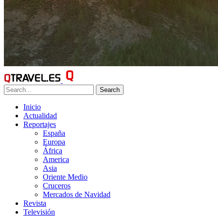
Search
Inicio
Actualidad
Reportajes
España
Europa
África
America
Asia
Oriente Medio
Cruceros
Mercados de Navidad
Revista
Televisión