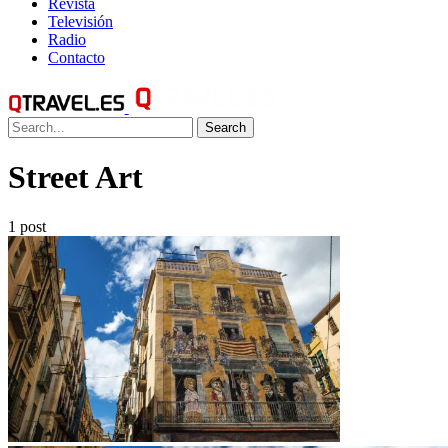
Revista
Televisión
Radio
Contacto
Search
Street Art
1 post