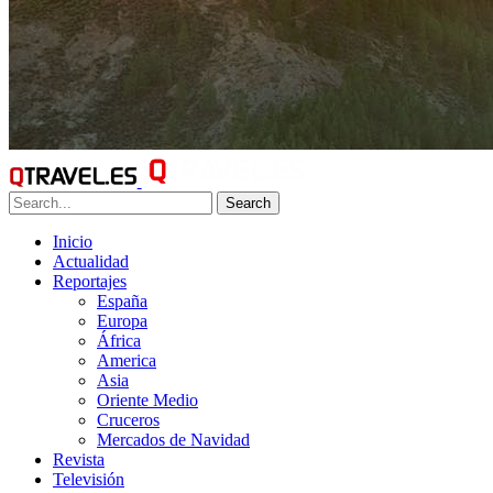
Search
Inicio
Actualidad
Reportajes
España
Europa
África
America
Asia
Oriente Medio
Cruceros
Mercados de Navidad
Revista
Televisión