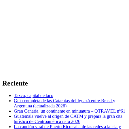
Reciente
Taxco, capital de taco
Guía completa de las Cataratas del Iguazú entre Brasil y
Argentina (actualizada 2026)
Gran Canaria, un continente en minuatura – QTRAVEL nº61
Guatemala vuelve al origen de CATM y prepara la gran cita
turística de Centroamérica para 2026
La canción viral de Puerto Rico salta de las redes a la isla y