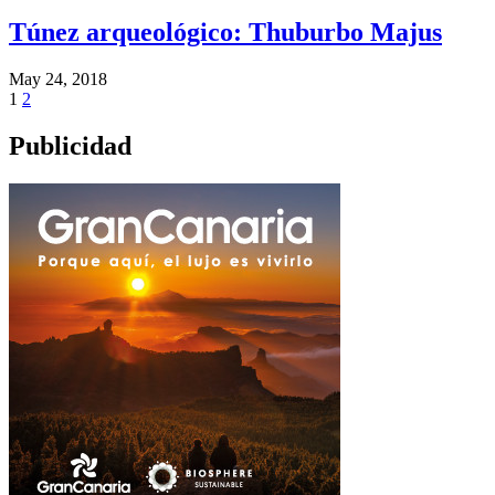
Túnez arqueológico: Thuburbo Majus
May 24, 2018
Paginación
1
2
de
Publicidad
entradas