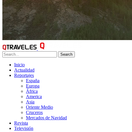
Search
Inicio
Actualidad
Reportajes
España
Europa
África
America
Asia
Oriente Medio
Cruceros
Mercados de Navidad
Revista
Televisión