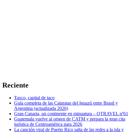
Reciente
Taxco, capital de taco
Guía completa de las Cataratas del Iguazú entre Brasil y
Argentina (actualizada 2026)
Gran Canaria, un continente en minuatura – QTRAVEL nº61
Guatemala vuelve al origen de CATM y prepara la gran cita
turística de Centroamérica para 2026
La canción viral de Puerto Rico salta de las redes a la isla y