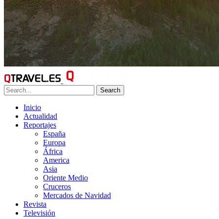
Search
Inicio
Actualidad
Reportajes
España
Europa
África
America
Asia
Oriente Medio
Cruceros
Mercados de Navidad
Revista
Televisión