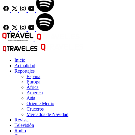
Inicio
Actualidad
Reportajes
España
Europa
África
America
Asia
Oriente Medio
Cruceros
Mercados de Navidad
Revista
Televisión
Radio