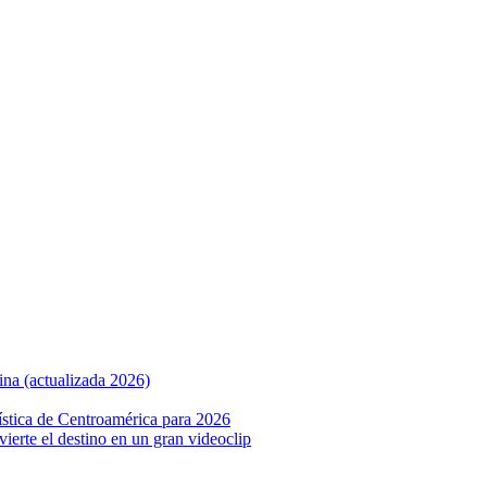
ina (actualizada 2026)
ística de Centroamérica para 2026
nvierte el destino en un gran videoclip