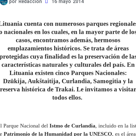
por
Redacción
16 mayo 2014
Lituania cuenta con numerosos parques regionale
o nacionales en los cuales, en la mayor parte de lo
casos, encontramos además, hermosos
emplazamientos históricos. Se trata de áreas
protegidas cuya finalidad es la preservación de la
características naturales y culturales del país. En
Lituania existen cinco Parques Nacionales:
Dzūkija, Aukštaitija, Curlandia, Samogitia y la
reserva histórica de Trakai. Le invitamos a visita
todos ellos.
l Parque Nacional del
Istmo de Curlandia
, incluido en la lis
de
Patrimonio de la Humanidad por la UNESCO
, es el área