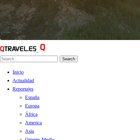
Search
Inicio
Actualidad
Reportajes
España
Europa
África
America
Asia
Oriente Medio