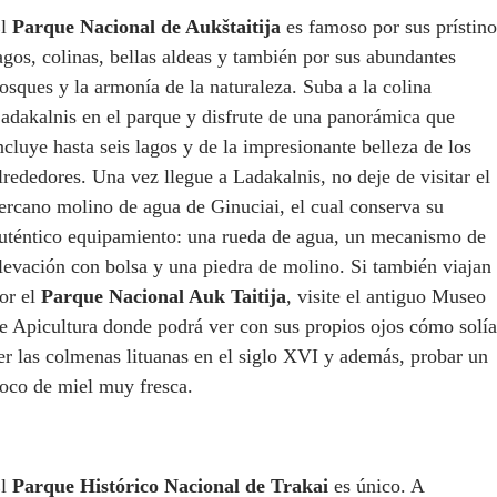
El
Parque Nacional de Aukštaitija
es famoso por sus prístino
agos, colinas, bellas aldeas y también por sus abundantes
osques y la armonía de la naturaleza. Suba a la colina
adakalnis en el parque y disfrute de una panorámica que
ncluye hasta seis lagos y de la impresionante belleza de los
lrededores. Una vez llegue a Ladakalnis, no deje de visitar el
ercano molino de agua de Ginuciai, el cual conserva su
uténtico equipamiento: una rueda de agua, un mecanismo de
levación con bolsa y una piedra de molino. Si también viajan
or el
Parque Nacional Auk Taitija
, visite el antiguo Museo
e Apicultura donde podrá ver con sus propios ojos cómo solí
er las colmenas lituanas en el siglo XVI y además, probar un
oco de miel muy fresca.
El
Parque Histórico Nacional de Trakai
es único. A