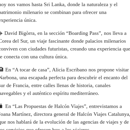
hoy nos vamos hasta Sri Lanka, donde la naturaleza y el
patrimonio milenario se combinan para ofrecer una
experiencia única.
✈️ David Bigòrra, en la sección “Boarding Pass”, nos lleva a
Corea del Sur, un viaje fascinante donde palacios milenarios
conviven con ciudades futuristas, creando una experiencia qu
te conecta con una cultura única.
🏨 En “A tocar de casa”, Alicia Escribano nos propone visitar
Narbona, una escapada perfecta para descubrir el encanto del
sur de Francia, entre calles llenas de historia, canales
navegables y el auténtico espíritu mediterráneo.
🧳 En “Las Propuestas de Halcón Viajes”, entrevistamos a
Joana Martínez, directora general de Halcón Viajes Catalunya
que nos hablará de la evolución de las agencias de viajes y de
los servicios que ofrecen hoy a los viajeros.