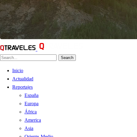
Search
Inicio
Actualidad
Reportajes
España
Europa
África
America
Asia
Oriente Medio