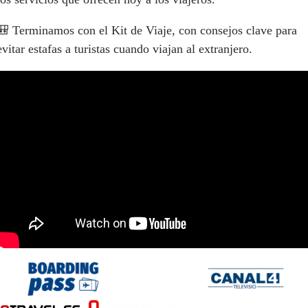
🎒 Terminamos con el Kit de Viaje, con consejos clave para
evitar estafas a turistas cuando viajan al extranjero.