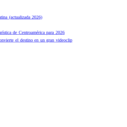
tina (actualizada 2026)
rística de Centroamérica para 2026
onvierte el destino en un gran videoclip