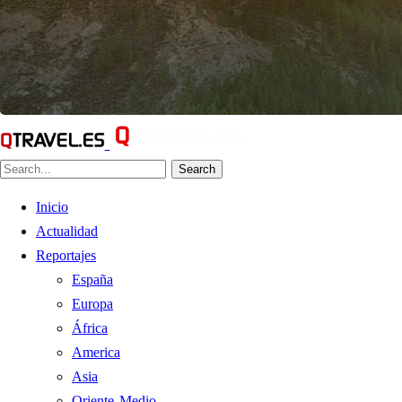
Search
Inicio
Actualidad
Reportajes
España
Europa
África
America
Asia
Oriente Medio