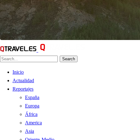
Search
Inicio
Actualidad
Reportajes
España
Europa
África
America
Asia
Oriente Medio