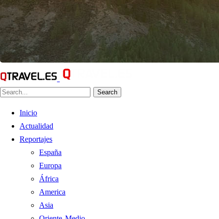
Search
Inicio
Actualidad
Reportajes
España
Europa
África
America
Asia
Oriente Medio