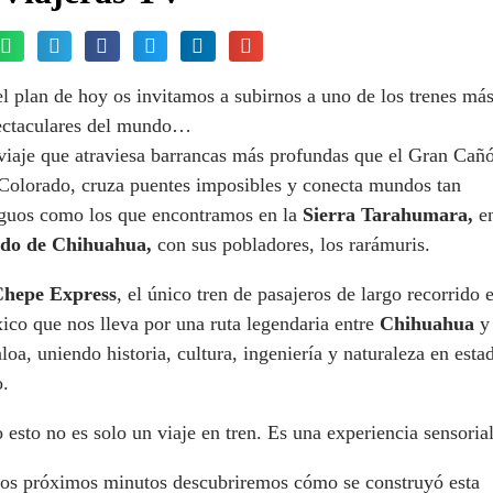
l plan de hoy os invitamos a subirnos a uno de los trenes má
ectaculares del mundo…
viaje que atraviesa barrancas más profundas que el Gran Cañ
 Colorado, cruza puentes imposibles y conecta mundos tan
iguos como los que encontramos en la
Sierra Tarahumara,
e
ado de Chihuahua,
con sus pobladores, los rarámuris.
hepe Express
, el único tren de pasajeros de largo recorrido 
co que nos lleva por una ruta legendaria entre
Chihuahua
y
loa, uniendo historia, cultura, ingeniería y naturaleza en esta
o.
 esto no es solo un viaje en tren. Es una experiencia sensorial
los próximos minutos descubriremos cómo se construyó esta