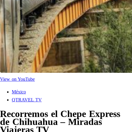
View on YouTube
México
QTRAVEL TV
Recorremos el Chepe Express
de Chihuahua – Miradas
Viajeras TV