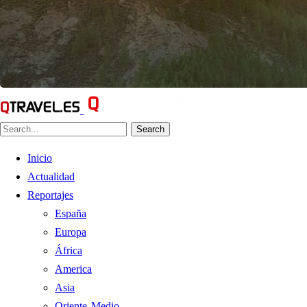
Search
Inicio
Actualidad
Reportajes
España
Europa
África
America
Asia
Oriente Medio