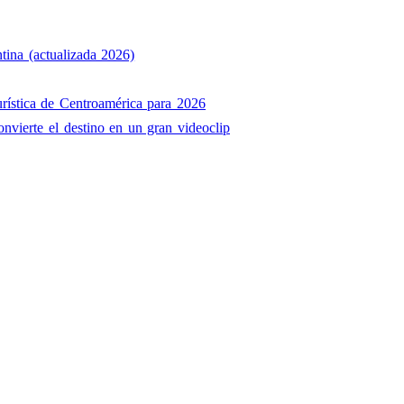
tina (actualizada 2026)
rística de Centroamérica para 2026
onvierte el destino en un gran videoclip