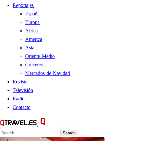
Reportajes
España
Europa
África
America
Asia
Oriente Medio
Cruceros
Mercados de Navidad
Revista
Televisión
Radio
Contacto
Search