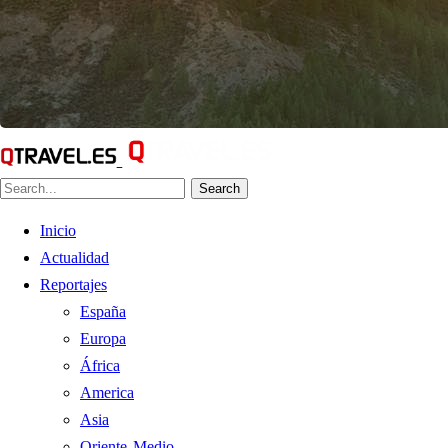
Search
Inicio
Actualidad
Reportajes
España
Europa
África
America
Asia
Oriente Medio