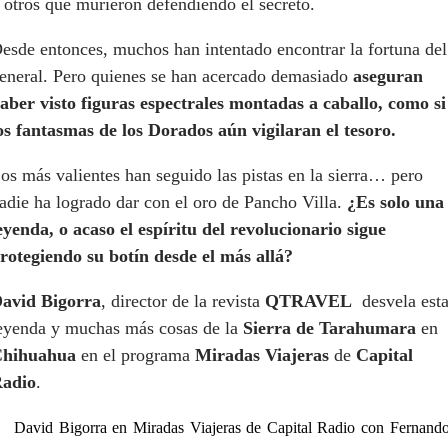
 otros que murieron defendiendo el secreto.
esde entonces, muchos han intentado encontrar la fortuna del
eneral. Pero quienes se han acercado demasiado
aseguran
aber visto figuras espectrales montadas a caballo, como si
os fantasmas de los Dorados aún vigilaran el tesoro.
os más valientes han seguido las pistas en la sierra… pero
adie ha logrado dar con el oro de Pancho Villa.
¿Es solo una
eyenda, o acaso el espíritu del revolucionario sigue
rotegiendo su botín desde el más allá?
avid Bigorra
, director de la revista
QTRAVEL
desvela est
eyenda y muchas más cosas de la
Sierra de Tarahumara
en
hihuahua
en el programa
Miradas Viajeras
de
Capital
adio
.