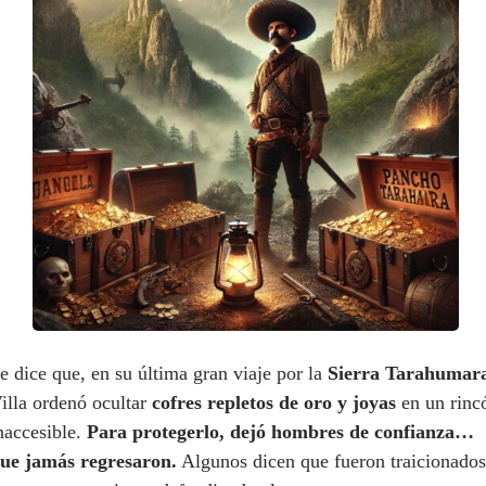
e dice que, en su última gran viaje por la
Sierra Tarahumar
illa ordenó ocultar
cofres repletos de oro y joyas
en un rinc
naccesible.
Para protegerlo, dejó hombres de confianza…
ue jamás regresaron.
Algunos dicen que fueron traicionados