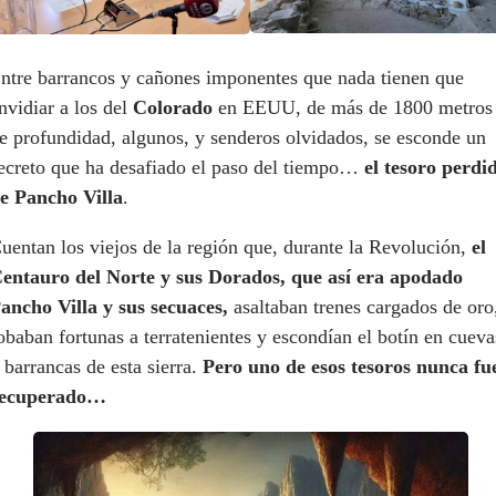
ntre barrancos y cañones imponentes que nada tienen que
nvidiar a los del
Colorado
en EEUU, de más de 1800 metros
e profundidad, algunos, y senderos olvidados, se esconde un
ecreto que ha desafiado el paso del tiempo…
el tesoro perdi
e Pancho Villa
.
uentan los viejos de la región que, durante la Revolución,
el
entauro del Norte y sus Dorados, que así era apodado
ancho Villa y sus secuaces,
asaltaban trenes cargados de oro
obaban fortunas a terratenientes y escondían el botín en cueva
 barrancas de esta sierra.
Pero uno de esos tesoros nunca fu
ecuperado…