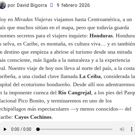
por
David Bigorra
9 febrero 2026
oy en
Miradas Viajeras
viajamos hasta Centroamérica, a un
aís que muchos sitúan en el mapa, pero que todavía guarda
normes secretos para el viajero inquieto:
Honduras
. Hondura
s selva, es Caribe, es montaña, es cultura viva… y es también
n destino que empieza a abrirse al turismo desde una mirada
ás consciente, más ligada a la naturaleza y a la experiencia
eal. Nuestro viaje de hoy nos lleva al norte del país, a la costa
aribeña, a una ciudad clave llamada
La Ceiba
, considerada la
apital del ecoturismo hondureño. Desde allí nos adentraremos
n la imponente cuenca del
Río Cangrejal
, a los pies del Par
acional Pico Bonito, y terminaremos en uno de los
rchipiélagos más espectaculares —y menos conocidos— del
aribe:
Cayos Cochinos
.