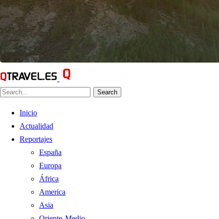
Search
Inicio
Actualidad
Reportajes
España
Europa
África
America
Asia
Oriente Medio