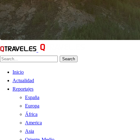
Search
Inicio
Actualidad
Reportajes
España
Europa
África
America
Asia
Oriente Medio