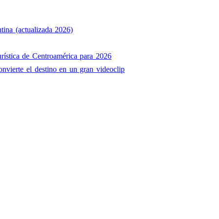
tina (actualizada 2026)
rística de Centroamérica para 2026
onvierte el destino en un gran videoclip