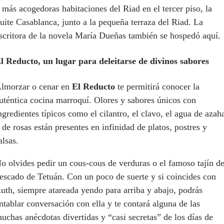
 más acogedoras habitaciones del Riad en el tercer piso, la
uite Casablanca, junto a la pequeña terraza del Riad. La
scritora de la novela María Dueñas también se hospedó aquí.
l Reducto, un lugar para deleitarse de divinos sabores
lmorzar o cenar en
El Reducto
te permitirá conocer la
uténtica cocina marroquí. Olores y sabores únicos con
ngredientes típicos como el cilantro, el clavo, el agua de azah
 de rosas están presentes en infinidad de platos, postres y
alsas.
o olvides pedir un cous-cous de verduras o el famoso tajín d
escado de Tetuán. Con un poco de suerte y si coincides con
uth, siempre atareada yendo para arriba y abajo, podrás
ntablar conversación con ella y te contará alguna de las
uchas anécdotas divertidas y “casi secretas” de los días de