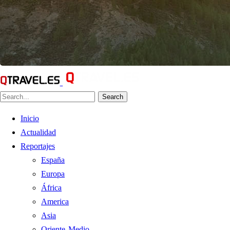
Search
Inicio
Actualidad
Reportajes
España
Europa
África
America
Asia
Oriente Medio