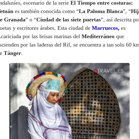
ndalusíes, escenario de la serie
El Tiempo entre costuras:
etuán
es también conocida como “
La Paloma Blanca
”, “
Hij
e Granada
” o “
Ciudad de las siete puertas
”, así descrita po
oetas y escritores árabes. Esta ciudad de
Marruecos,
es
cariciada por las brisas marinas del
Mediterráneo
que
scienden por las laderas del Rif, se encuentra a tan solo 60 k
de
Tánger
.