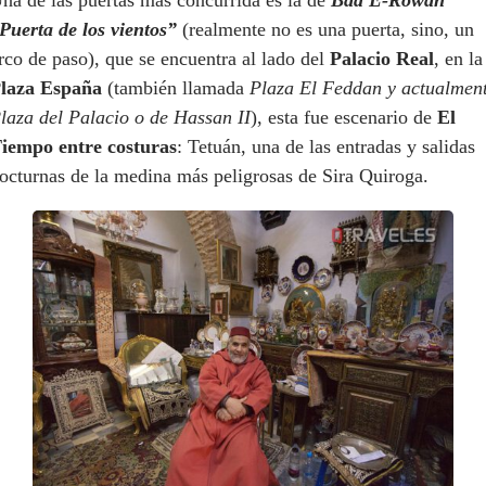
na de las puertas más concurrida es la de
Bad E-Rowah
Puerta de los vientos”
(realmente no es una puerta, sino, un
rco de paso), que se encuentra al lado del
Palacio Real
, en la
laza España
(también llamada
Plaza El Feddan y actualmen
laza del Palacio o de Hassan II
), esta fue escenario de
El
iempo entre costuras
: Tetuán, una de las entradas y salidas
octurnas de la medina más peligrosas de Sira Quiroga.