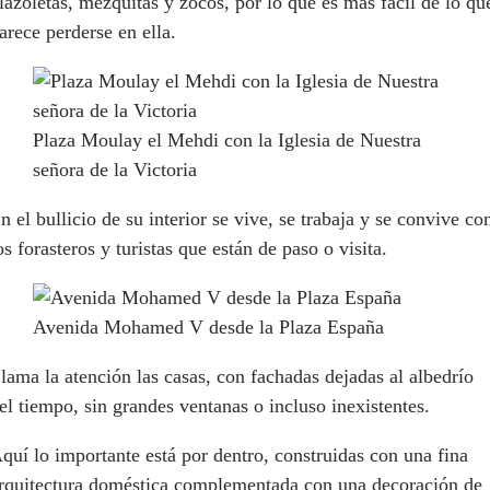
lazoletas, mezquitas y zocos, por lo que es más fácil de lo qu
arece perderse en ella.
Plaza Moulay el Mehdi con la Iglesia de Nuestra
señora de la Victoria
n el bullicio de su interior se vive, se trabaja y se convive co
os forasteros y turistas que están de paso o visita.
Avenida Mohamed V desde la Plaza España
lama la atención las casas, con fachadas dejadas al albedrío
el tiempo, sin grandes ventanas o incluso inexistentes.
quí lo importante está por dentro, construidas con una fina
rquitectura doméstica complementada con una decoración de