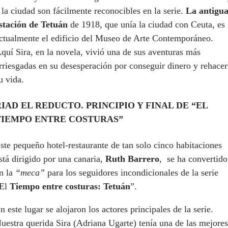
 la ciudad son fácilmente reconocibles en la serie.
La antigu
stación de Tetuán
de 1918, que unía la ciudad con Ceuta, es
ctualmente el edificio del Museo de Arte Contemporáneo.
quí Sira, en la novela, vivió una de sus aventuras más
rriesgadas en su desesperación por conseguir dinero y rehacer
u vida.
RIAD EL REDUCTO. PRINCIPIO Y FINAL DE “EL
TIEMPO ENTRE COSTURAS”
ste pequeño hotel-restaurante de tan solo cinco habitaciones
stá dirigido por una canaria,
Ruth Barrero
, se ha convertido
n la
“meca”
para los seguidores incondicionales de la serie
El
Tiempo entre costuras: Tetuán
”.
n este lugar se alojaron los actores principales de la serie.
uestra querida Sira (Adriana Ugarte) tenía una de las mejores