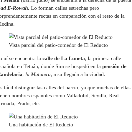
l Mellah
(barrio judío) se encuentra a la derecha de la puerta
ad E-Rowah.
Lo forman calles estrechas pero
orprendentemente rectas en comparación con el resto de la
edina.
Vista parcial del patio-comedor de El Reducto
quí se encuentra la
calle de La Luneta
, la primera calle
spañola en Tetuán, donde Sira se hospedó en la
pensión de
andelaria
,
la Matutera
, a su llegada a la ciudad.
s fácil distinguir las calles del barrio, ya que muchas de ellas
ienen nombres españoles como Valladolid, Sevilla, Real
rmada, Prado, etc.
Una habitación de El Reducto