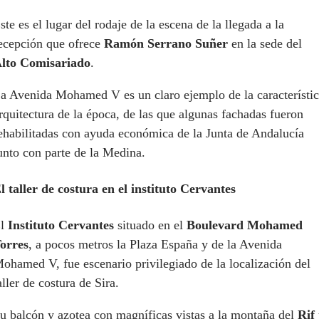
ste es el
lugar del rodaje de la escena de la llegada a la
ecepción que ofrece
Ramón Serrano Suñer
en la sede del
lto Comisariado
.
a Avenida Mohamed V es un claro ejemplo de la característi
rquitectura de la época, de las que algunas fachadas fueron
ehabilitadas con ayuda económica de la Junta de Andalucía
unto con parte de la Medina.
l taller de costura en el instituto Cervantes
El
Instituto Cervantes
situado en el
Boulevard Mohamed
orres
, a pocos metros la Plaza España y de la Avenida
ohamed V, fue escenario privilegiado de la localización del
aller de costura de Sira.
u balcón y azotea con magníficas vistas a la montaña del
Rif