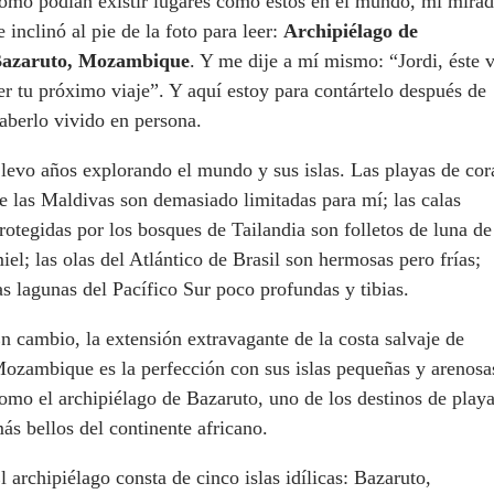
ómo podían existir lugares como estos en el mundo, mi mira
e inclinó al pie de la foto para leer:
Archipiélago de
azaruto, Mozambique
. Y me dije a mí mismo: “Jordi, éste 
er tu próximo viaje”. Y aquí estoy para contártelo después de
aberlo vivido en persona.
levo años explorando el mundo y sus islas. Las playas de cor
e las Maldivas son demasiado limitadas para mí; las calas
rotegidas por los bosques de Tailandia son folletos de luna de
iel; las olas del Atlántico de Brasil son hermosas pero frías;
as lagunas del Pacífico Sur poco profundas y tibias.
n cambio, la extensión extravagante de la costa salvaje de
ozambique es la perfección con sus islas pequeñas y arenosa
omo el archipiélago de Bazaruto, uno de los destinos de play
ás bellos del continente africano.
l archipiélago consta de cinco islas idílicas: Bazaruto,