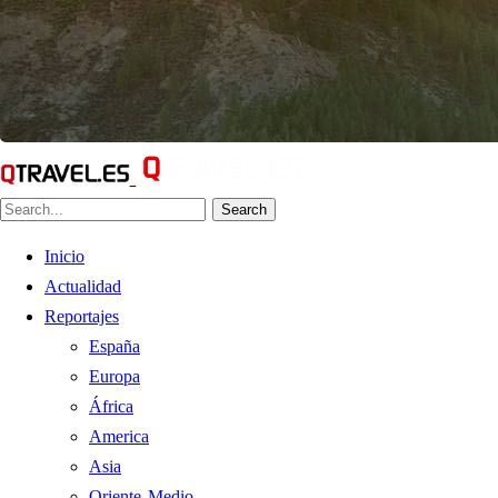
Search
Inicio
Actualidad
Reportajes
España
Europa
África
America
Asia
Oriente Medio