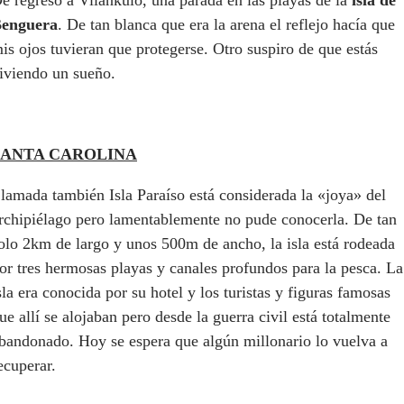
e regreso a Vilankulo, una parada en las playas de la
isla de
enguera
. De tan blanca que era la arena el reflejo hacía que
is ojos tuvieran que protegerse. Otro suspiro de que estás
iviendo un sueño.
SANTA CAROLINA
lamada también Isla Paraíso está considerada la «joya» del
rchipiélago pero lamentablemente no pude conocerla. De tan
olo 2km de largo y unos 500m de ancho, la isla está rodeada
or tres hermosas playas y canales profundos para la pesca. La
sla era conocida por su hotel y los turistas y figuras famosas
ue allí se alojaban pero desde la guerra civil está totalmente
bandonado. Hoy se espera que algún millonario lo vuelva a
ecuperar.