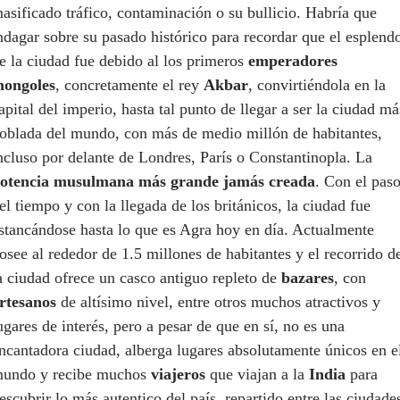
asificado tráfico, contaminación o su bullicio. Habría que
ndagar sobre su pasado histórico para recordar que el esplend
e la ciudad fue debido al los primeros
emperadores
ongoles
, concretamente el rey
Akbar
, convirtiéndola en la
apital del imperio, hasta tal punto de llegar a ser la ciudad má
oblada del mundo, con más de medio millón de habitantes,
ncluso por delante de Londres, París o Constantinopla. La
otencia musulmana más grande jamás creada
. Con el pas
el tiempo y con la llegada de los británicos, la ciudad fue
stancándose hasta lo que es Agra hoy en día. Actualmente
osee al rededor de 1.5 millones de habitantes y el recorrido d
a ciudad ofrece un casco antiguo repleto de
bazares
, con
rtesanos
de altísimo nivel, entre otros muchos atractivos y
ugares de interés, pero a pesar de que en sí, no es una
ncantadora ciudad, alberga lugares absolutamente únicos en e
undo y recibe muchos
viajeros
que viajan a la
India
para
escubrir lo más autentico del país, repartido entre las ciudade