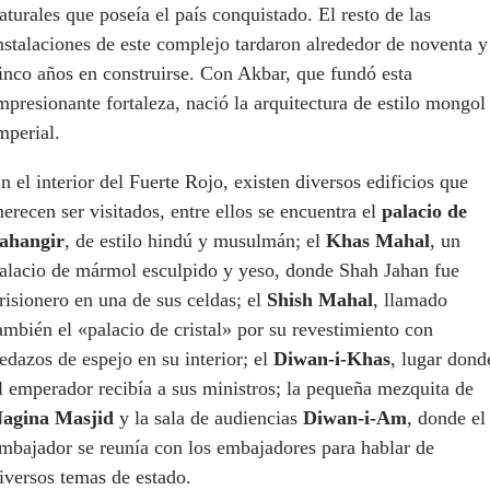
aturales que poseía el país conquistado. El resto de las
nstalaciones de este complejo tardaron alrededor de noventa y
inco años en construirse. Con Akbar, que fundó esta
mpresionante fortaleza, nació la arquitectura de estilo mongol
mperial.
n el interior del Fuerte Rojo, existen diversos edificios que
erecen ser visitados, entre ellos se encuentra el
palacio de
ahangir
, de estilo hindú y musulmán; el
Khas Mahal
, un
alacio de mármol esculpido y yeso, donde Shah Jahan fue
risionero en una de sus celdas; el
Shish Mahal
, llamado
ambién el «palacio de cristal» por su revestimiento con
edazos de espejo en su interior; el
Diwan-i-Khas
, lugar dond
l emperador recibía a sus ministros; la pequeña mezquita de
agina Masjid
y la sala de audiencias
Diwan-i-Am
, donde el
mbajador se reunía con los embajadores para hablar de
iversos temas de estado.