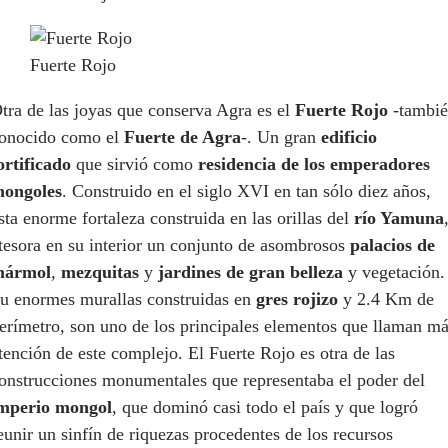
Fuerte Rojo
tra de las joyas que conserva Agra es el
Fuerte Rojo
-tambi
onocido como el
Fuerte de Agra
-. Un gran
edificio
ortificado
que sirvió como
residencia de los emperadores
ongoles
. Construido en el siglo XVI en tan sólo diez años,
sta enorme fortaleza construida en las orillas del
río Yamuna
tesora en su interior un conjunto de asombrosos
palacios de
mármol
,
mezquitas
y
jardines de gran belleza
y vegetación.
u enormes murallas construidas en
gres rojizo
y 2.4 Km de
erímetro, son uno de los principales elementos que llaman m
tención de este complejo. El Fuerte Rojo es otra de las
onstrucciones monumentales que representaba el poder del
mperio mongol
, que dominó casi todo el país y que logró
eunir un sinfín de riquezas procedentes de los recursos