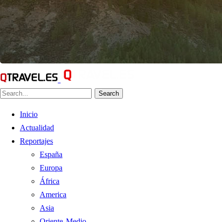
Search
Inicio
Actualidad
Reportajes
España
Europa
África
America
Asia
Oriente Medio