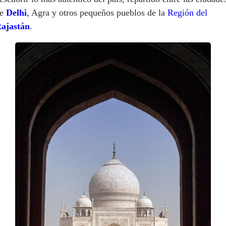
de
Delhi
, Agra y otros pequeños pueblos de la
Región del
ajastán
.