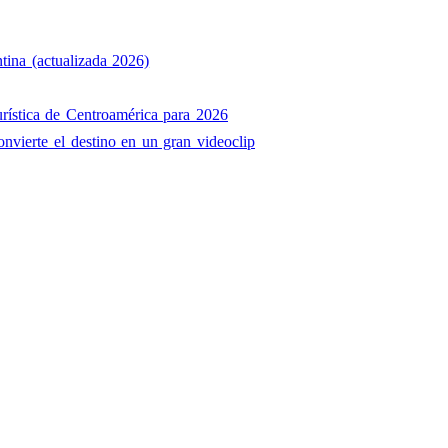
tina (actualizada 2026)
rística de Centroamérica para 2026
onvierte el destino en un gran videoclip