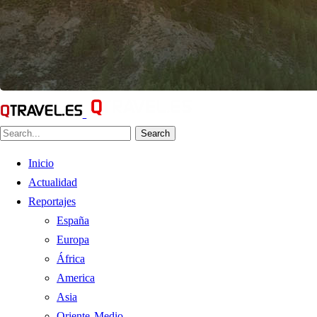
Search
Inicio
Actualidad
Reportajes
España
Europa
África
America
Asia
Oriente Medio