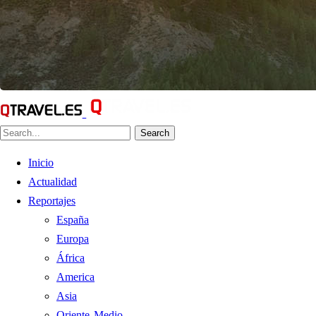
Search
Inicio
Actualidad
Reportajes
España
Europa
África
America
Asia
Oriente Medio