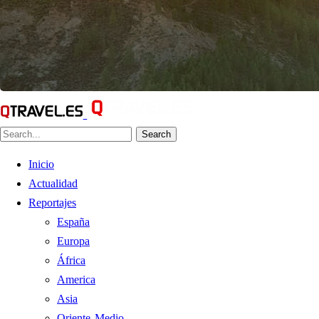
Search
Inicio
Actualidad
Reportajes
España
Europa
África
America
Asia
Oriente Medio