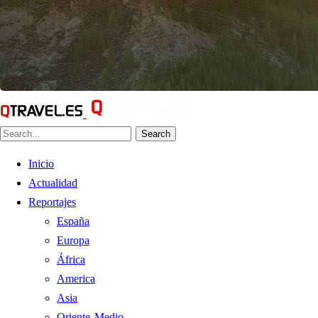
Search
Inicio
Actualidad
Reportajes
España
Europa
África
America
Asia
Oriente Medio