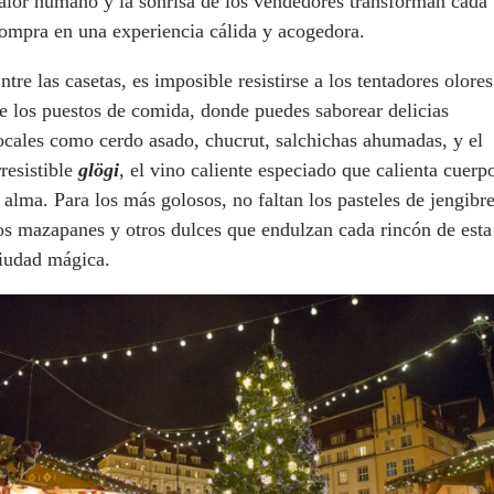
alor humano y la sonrisa de los vendedores transforman cada
ompra en una experiencia cálida y acogedora.
ntre las casetas, es imposible resistirse a los tentadores olores
e los puestos de comida, donde puedes saborear delicias
ocales como cerdo asado, chucrut, salchichas ahumadas, y el
rresistible
glögi
, el vino caliente especiado que calienta cuerp
 alma. Para los más golosos, no faltan los pasteles de jengibre
os mazapanes y otros dulces que endulzan cada rincón de esta
iudad mágica.