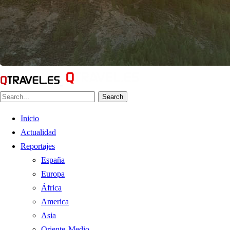
Search
Inicio
Actualidad
Reportajes
España
Europa
África
America
Asia
Oriente Medio