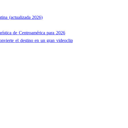
tina (actualizada 2026)
rística de Centroamérica para 2026
onvierte el destino en un gran videoclip