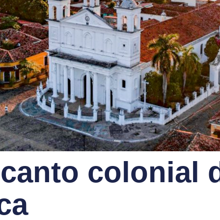
ncanto colonial 
ca