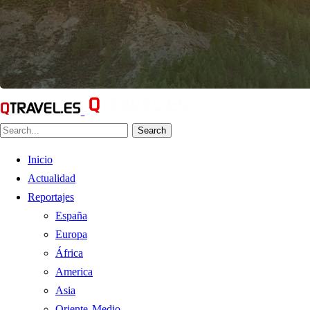
Search
Inicio
Actualidad
Reportajes
España
Europa
África
America
Asia
Oriente Medio