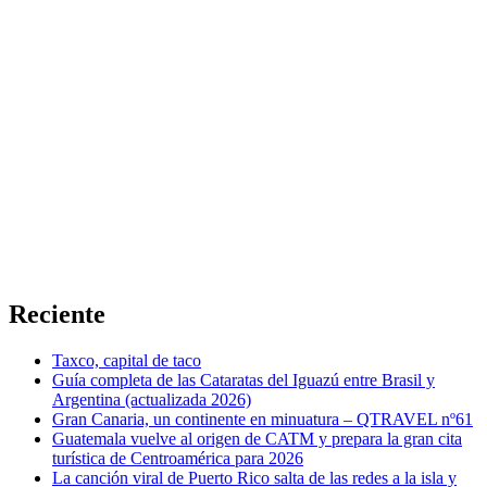
Reciente
Taxco, capital de taco
Guía completa de las Cataratas del Iguazú entre Brasil y
Argentina (actualizada 2026)
Gran Canaria, un continente en minuatura – QTRAVEL nº61
Guatemala vuelve al origen de CATM y prepara la gran cita
turística de Centroamérica para 2026
La canción viral de Puerto Rico salta de las redes a la isla y