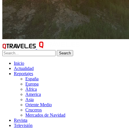
Search
Inicio
Actualidad
Reportajes
España
Europa
África
America
Asia
Oriente Medio
Cruceros
Mercados de Navidad
Revista
Televisión