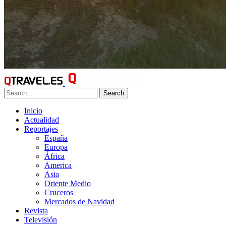
Search
Inicio
Actualidad
Reportajes
España
Europa
África
America
Asia
Oriente Medio
Cruceros
Mercados de Navidad
Revista
Televisión