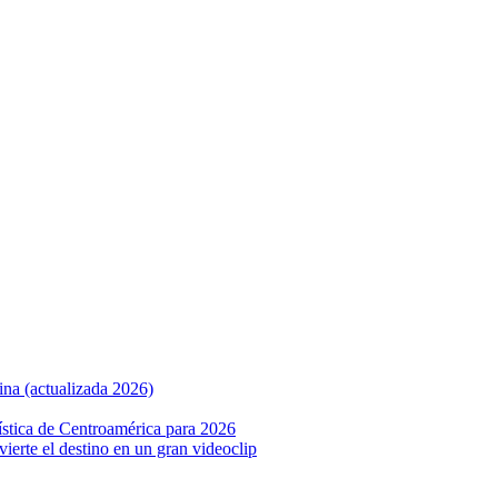
ina (actualizada 2026)
ística de Centroamérica para 2026
nvierte el destino en un gran videoclip