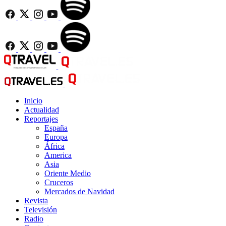
Inicio
Actualidad
Reportajes
España
Europa
África
America
Asia
Oriente Medio
Cruceros
Mercados de Navidad
Revista
Televisión
Radio