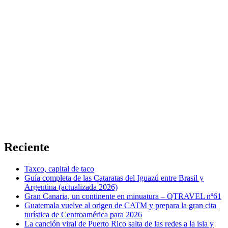
Reciente
Taxco, capital de taco
Guía completa de las Cataratas del Iguazú entre Brasil y
Argentina (actualizada 2026)
Gran Canaria, un continente en minuatura – QTRAVEL nº61
Guatemala vuelve al origen de CATM y prepara la gran cita
turística de Centroamérica para 2026
La canción viral de Puerto Rico salta de las redes a la isla y