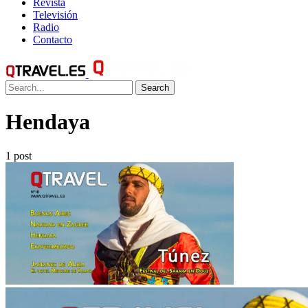
Revista
Televisión
Radio
Contacto
Search
Hendaya
1 post