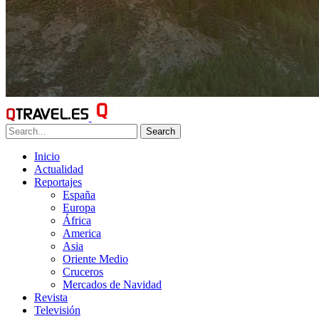
Search
Inicio
Actualidad
Reportajes
España
Europa
África
America
Asia
Oriente Medio
Cruceros
Mercados de Navidad
Revista
Televisión