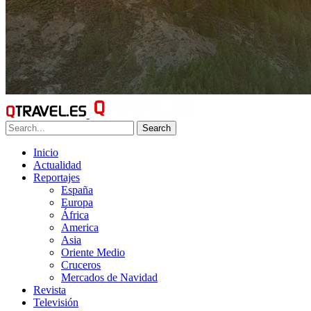
Search
Inicio
Actualidad
Reportajes
España
Europa
África
America
Asia
Oriente Medio
Cruceros
Mercados de Navidad
Revista
Televisión