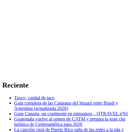
Reciente
Taxco, capital de taco
Guía completa de las Cataratas del Iguazú entre Brasil y
Argentina (actualizada 2026)
Gran Canaria, un continente en minuatura – QTRAVEL nº61
Guatemala vuelve al origen de CATM y prepara la gran cita
turística de Centroamérica para 2026
La canción viral de Puerto Rico salta de las redes a la isla y