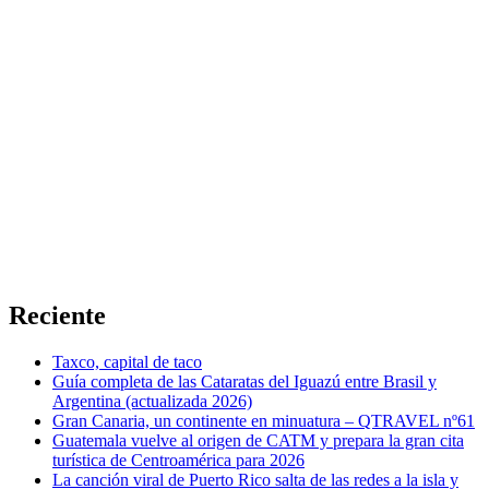
Reciente
Taxco, capital de taco
Guía completa de las Cataratas del Iguazú entre Brasil y
Argentina (actualizada 2026)
Gran Canaria, un continente en minuatura – QTRAVEL nº61
Guatemala vuelve al origen de CATM y prepara la gran cita
turística de Centroamérica para 2026
La canción viral de Puerto Rico salta de las redes a la isla y