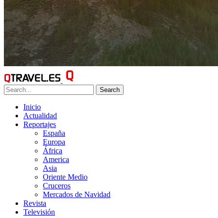
Search
Inicio
Actualidad
Reportajes
España
Europa
África
America
Asia
Oriente Medio
Cruceros
Mercados de Navidad
Revista
Televisión