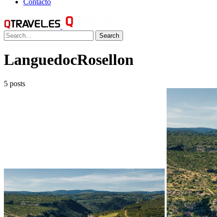
Contacto
Search
LanguedocRosellon
5 posts