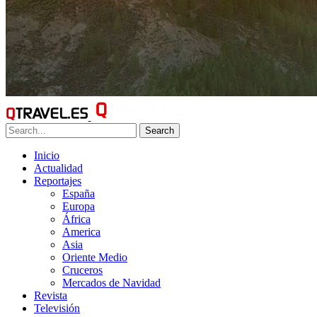
Search
Inicio
Actualidad
Reportajes
España
Europa
África
America
Asia
Oriente Medio
Cruceros
Mercados de Navidad
Revista
Televisión