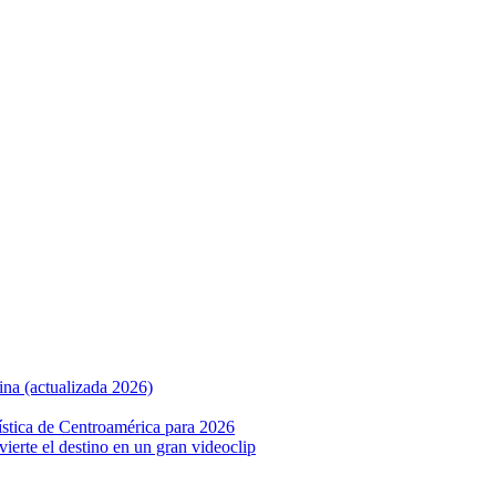
ina (actualizada 2026)
ística de Centroamérica para 2026
nvierte el destino en un gran videoclip