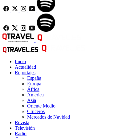
Inicio
Actualidad
Reportajes
España
Europa
África
America
Asia
Oriente Medio
Cruceros
Mercados de Navidad
Revista
Televisión
Radio