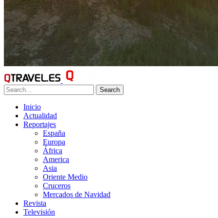
Search
Inicio
Actualidad
Reportajes
España
Europa
África
America
Asia
Oriente Medio
Cruceros
Mercados de Navidad
Revista
Televisión