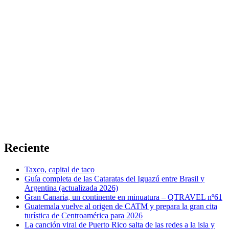
Reciente
Taxco, capital de taco
Guía completa de las Cataratas del Iguazú entre Brasil y
Argentina (actualizada 2026)
Gran Canaria, un continente en minuatura – QTRAVEL nº61
Guatemala vuelve al origen de CATM y prepara la gran cita
turística de Centroamérica para 2026
La canción viral de Puerto Rico salta de las redes a la isla y