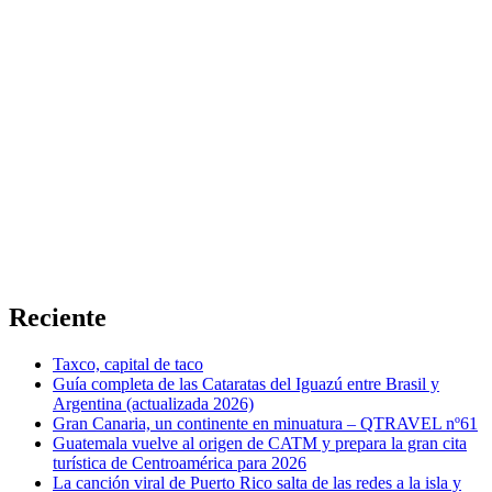
Reciente
Taxco, capital de taco
Guía completa de las Cataratas del Iguazú entre Brasil y
Argentina (actualizada 2026)
Gran Canaria, un continente en minuatura – QTRAVEL nº61
Guatemala vuelve al origen de CATM y prepara la gran cita
turística de Centroamérica para 2026
La canción viral de Puerto Rico salta de las redes a la isla y