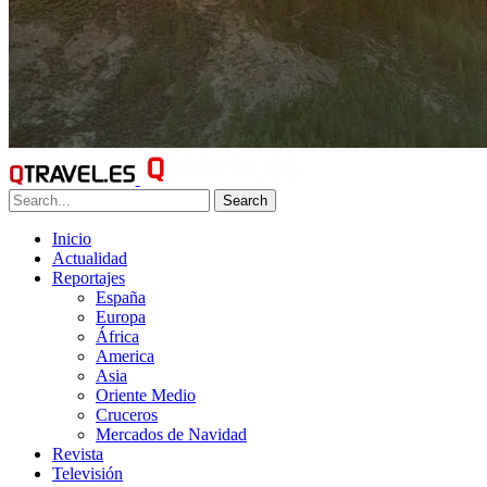
Search
Inicio
Actualidad
Reportajes
España
Europa
África
America
Asia
Oriente Medio
Cruceros
Mercados de Navidad
Revista
Televisión