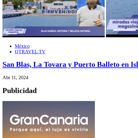
México
QTRAVEL TV
San Blas, La Tovara y Puerto Balleto en I
Abr 11, 2024
Publicidad