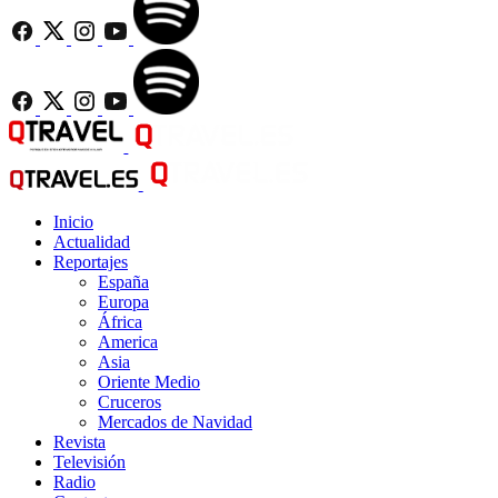
Inicio
Actualidad
Reportajes
España
Europa
África
America
Asia
Oriente Medio
Cruceros
Mercados de Navidad
Revista
Televisión
Radio