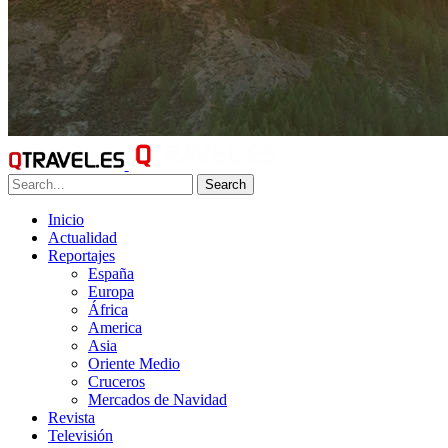
Search
Inicio
Actualidad
Reportajes
España
Europa
África
America
Asia
Oriente Medio
Cruceros
Mercados de Navidad
Revista
Televisión