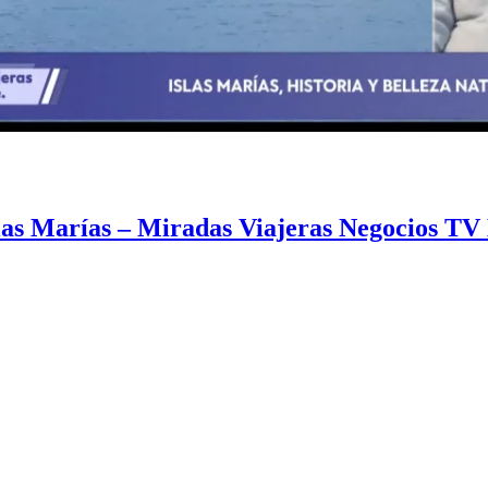
slas Marías – Miradas Viajeras Negocios TV