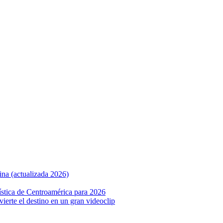
ina (actualizada 2026)
ística de Centroamérica para 2026
nvierte el destino en un gran videoclip