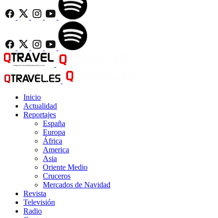
Inicio
Actualidad
Reportajes
España
Europa
África
America
Asia
Oriente Medio
Cruceros
Mercados de Navidad
Revista
Televisión
Radio