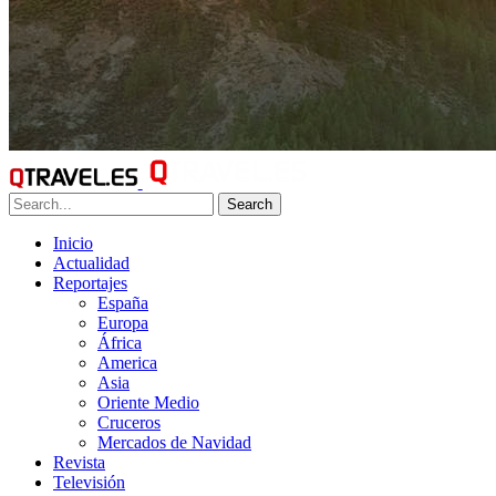
Search
Inicio
Actualidad
Reportajes
España
Europa
África
America
Asia
Oriente Medio
Cruceros
Mercados de Navidad
Revista
Televisión