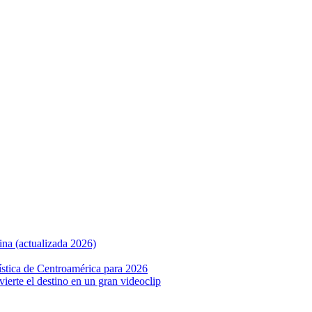
ina (actualizada 2026)
ística de Centroamérica para 2026
nvierte el destino en un gran videoclip