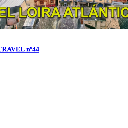
 QTRAVEL nº44