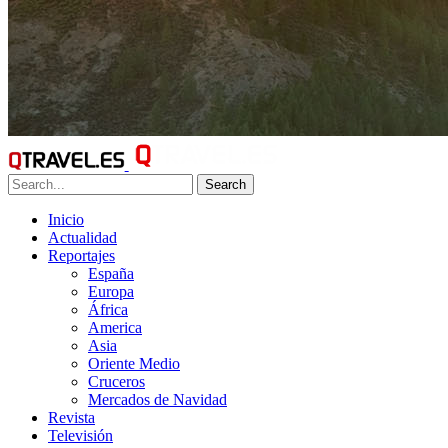
Search
Inicio
Actualidad
Reportajes
España
Europa
África
America
Asia
Oriente Medio
Cruceros
Mercados de Navidad
Revista
Televisión