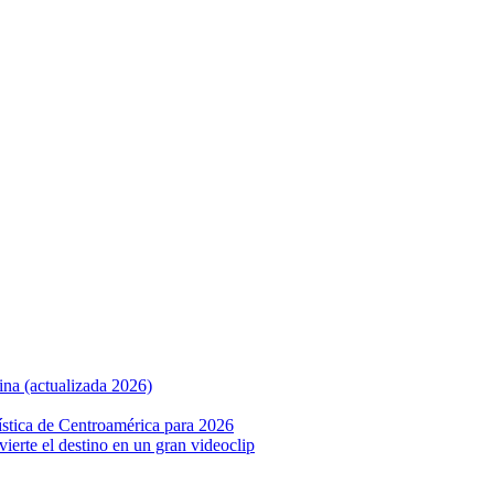
ina (actualizada 2026)
ística de Centroamérica para 2026
nvierte el destino en un gran videoclip