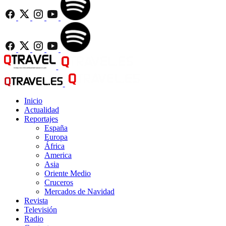
Inicio
Actualidad
Reportajes
España
Europa
África
America
Asia
Oriente Medio
Cruceros
Mercados de Navidad
Revista
Televisión
Radio