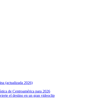
ina (actualizada 2026)
ística de Centroamérica para 2026
nvierte el destino en un gran videoclip