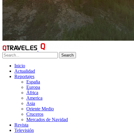
Search
Inicio
Actualidad
Reportajes
España
Europa
África
America
Asia
Oriente Medio
Cruceros
Mercados de Navidad
Revista
Televisión