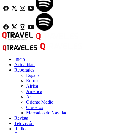
Inicio
Actualidad
Reportajes
España
Europa
África
America
Asia
Oriente Medio
Cruceros
Mercados de Navidad
Revista
Televisión
Radio