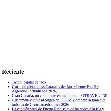
Reciente
Taxco, capital de taco
Guía completa de las Cataratas del Iguazú entre Brasil y
Argentina (actualizada 2026)
Gran Canaria, un continente en minuatura – QTRAVEL nº61
Guatemala vuelve al origen de CATM y prepara la gran cita
turística de Centroamérica para 2026
La canción viral de Puerto Rico salta de las redes a la isla y