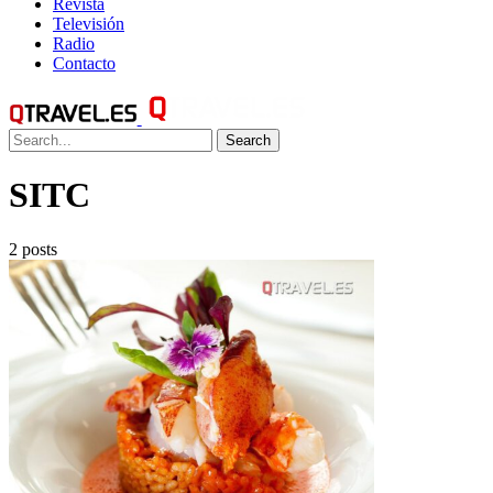
Revista
Televisión
Radio
Contacto
Search
SITC
2 posts