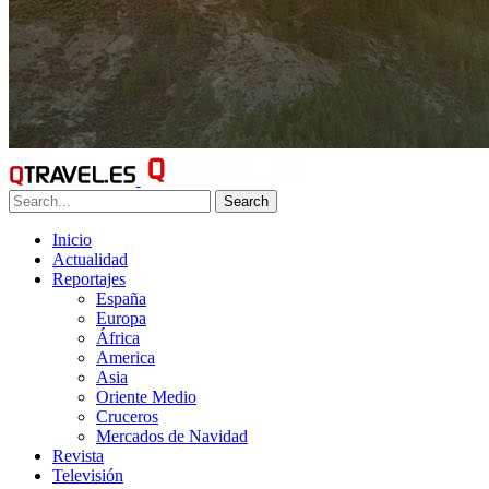
Search
Inicio
Actualidad
Reportajes
España
Europa
África
America
Asia
Oriente Medio
Cruceros
Mercados de Navidad
Revista
Televisión