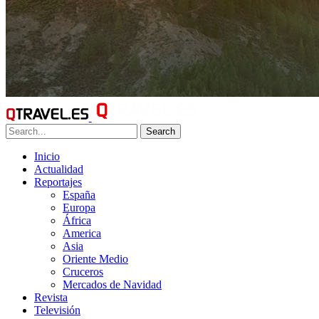
Search
Inicio
Actualidad
Reportajes
España
Europa
África
America
Asia
Oriente Medio
Cruceros
Mercados de Navidad
Revista
Televisión