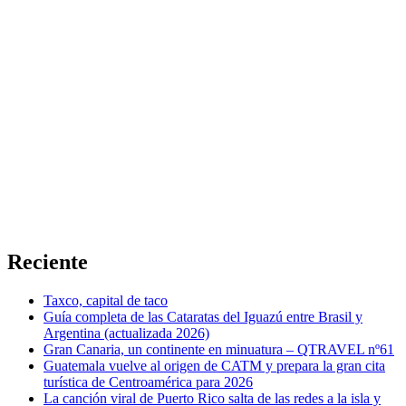
Reciente
Taxco, capital de taco
Guía completa de las Cataratas del Iguazú entre Brasil y
Argentina (actualizada 2026)
Gran Canaria, un continente en minuatura – QTRAVEL nº61
Guatemala vuelve al origen de CATM y prepara la gran cita
turística de Centroamérica para 2026
La canción viral de Puerto Rico salta de las redes a la isla y