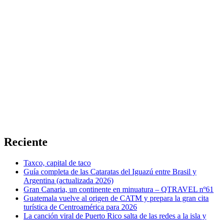
Reciente
Taxco, capital de taco
Guía completa de las Cataratas del Iguazú entre Brasil y
Argentina (actualizada 2026)
Gran Canaria, un continente en minuatura – QTRAVEL nº61
Guatemala vuelve al origen de CATM y prepara la gran cita
turística de Centroamérica para 2026
La canción viral de Puerto Rico salta de las redes a la isla y