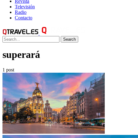
Revista
Televisión
Radio
Contacto
Search
superará
1 post