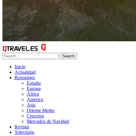
Search
Inicio
Actualidad
Reportajes
España
Europa
África
America
Asia
Oriente Medio
Cruceros
Mercados de Navidad
Revista
Televisión