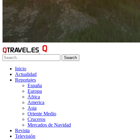
Search
Inicio
Actualidad
Reportajes
España
Europa
África
America
Asia
Oriente Medio
Cruceros
Mercados de Navidad
Revista
Televisión