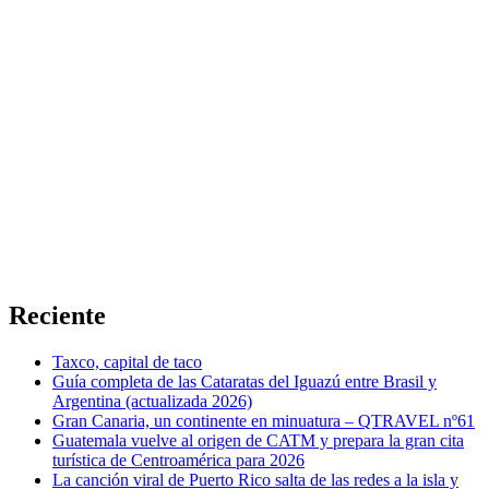
Reciente
Taxco, capital de taco
Guía completa de las Cataratas del Iguazú entre Brasil y
Argentina (actualizada 2026)
Gran Canaria, un continente en minuatura – QTRAVEL nº61
Guatemala vuelve al origen de CATM y prepara la gran cita
turística de Centroamérica para 2026
La canción viral de Puerto Rico salta de las redes a la isla y