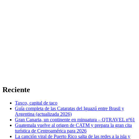
Reciente
Taxco, capital de taco
Guía completa de las Cataratas del Iguazú entre Brasil y
Argentina (actualizada 2026)
Gran Canaria, un continente en minuatura – QTRAVEL nº61
Guatemala vuelve al origen de CATM y prepara la gran cita
turística de Centroamérica para 2026
La canción viral de Puerto Rico salta de las redes a la isla y