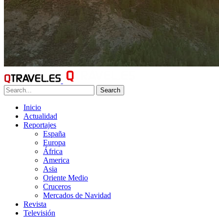
Search
Inicio
Actualidad
Reportajes
España
Europa
África
America
Asia
Oriente Medio
Cruceros
Mercados de Navidad
Revista
Televisión