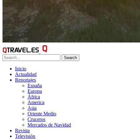
Search
Inicio
Actualidad
Reportajes
España
Europa
África
America
Asia
Oriente Medio
Cruceros
Mercados de Navidad
Revista
Televisión