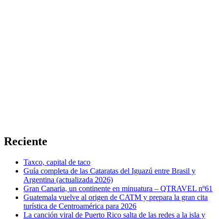
Reciente
Taxco, capital de taco
Guía completa de las Cataratas del Iguazú entre Brasil y
Argentina (actualizada 2026)
Gran Canaria, un continente en minuatura – QTRAVEL nº61
Guatemala vuelve al origen de CATM y prepara la gran cita
turística de Centroamérica para 2026
La canción viral de Puerto Rico salta de las redes a la isla y