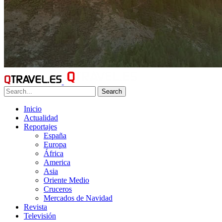
Search
Inicio
Actualidad
Reportajes
España
Europa
África
America
Asia
Oriente Medio
Cruceros
Mercados de Navidad
Revista
Televisión