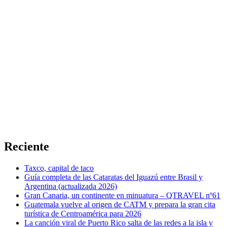
Reciente
Taxco, capital de taco
Guía completa de las Cataratas del Iguazú entre Brasil y
Argentina (actualizada 2026)
Gran Canaria, un continente en minuatura – QTRAVEL nº61
Guatemala vuelve al origen de CATM y prepara la gran cita
turística de Centroamérica para 2026
La canción viral de Puerto Rico salta de las redes a la isla y