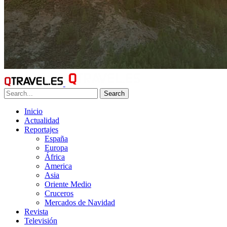
Search
Inicio
Actualidad
Reportajes
España
Europa
África
America
Asia
Oriente Medio
Cruceros
Mercados de Navidad
Revista
Televisión