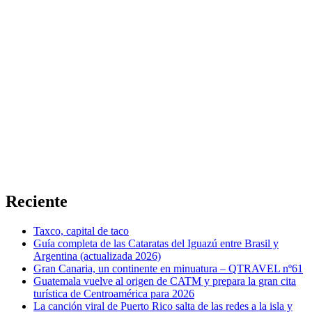
Reciente
Taxco, capital de taco
Guía completa de las Cataratas del Iguazú entre Brasil y
Argentina (actualizada 2026)
Gran Canaria, un continente en minuatura – QTRAVEL nº61
Guatemala vuelve al origen de CATM y prepara la gran cita
turística de Centroamérica para 2026
La canción viral de Puerto Rico salta de las redes a la isla y