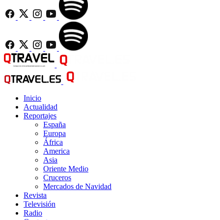
Inicio
Actualidad
Reportajes
España
Europa
África
America
Asia
Oriente Medio
Cruceros
Mercados de Navidad
Revista
Televisión
Radio