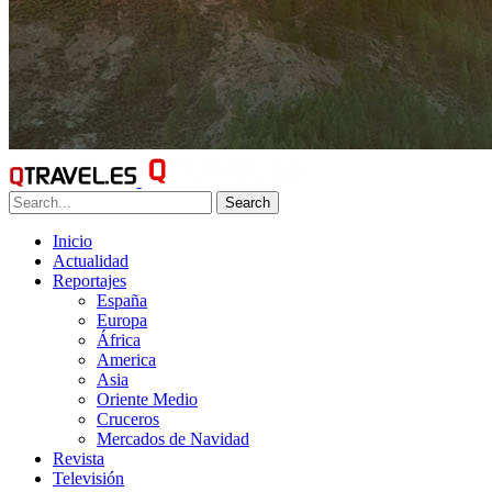
Search
Inicio
Actualidad
Reportajes
España
Europa
África
America
Asia
Oriente Medio
Cruceros
Mercados de Navidad
Revista
Televisión