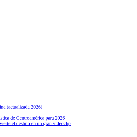
ina (actualizada 2026)
ística de Centroamérica para 2026
nvierte el destino en un gran videoclip