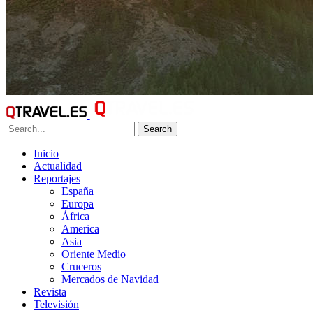
Search
Inicio
Actualidad
Reportajes
España
Europa
África
America
Asia
Oriente Medio
Cruceros
Mercados de Navidad
Revista
Televisión