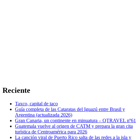
Reciente
Taxco, capital de taco
Guía completa de las Cataratas del Iguazú entre Brasil y
Argentina (actualizada 2026)
Gran Canaria, un continente en minuatura – QTRAVEL nº61
Guatemala vuelve al origen de CATM y prepara la gran cita
turística de Centroamérica para 2026
La canción viral de Puerto Rico salta de las redes a la isla y