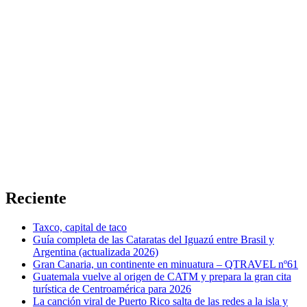
Reciente
Taxco, capital de taco
Guía completa de las Cataratas del Iguazú entre Brasil y
Argentina (actualizada 2026)
Gran Canaria, un continente en minuatura – QTRAVEL nº61
Guatemala vuelve al origen de CATM y prepara la gran cita
turística de Centroamérica para 2026
La canción viral de Puerto Rico salta de las redes a la isla y