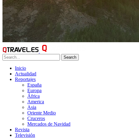
Search
Inicio
Actualidad
Reportajes
España
Europa
África
America
Asia
Oriente Medio
Cruceros
Mercados de Navidad
Revista
Televisión