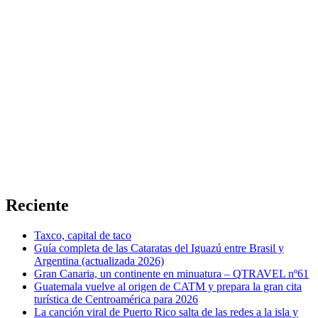
Reciente
Taxco, capital de taco
Guía completa de las Cataratas del Iguazú entre Brasil y
Argentina (actualizada 2026)
Gran Canaria, un continente en minuatura – QTRAVEL nº61
Guatemala vuelve al origen de CATM y prepara la gran cita
turística de Centroamérica para 2026
La canción viral de Puerto Rico salta de las redes a la isla y