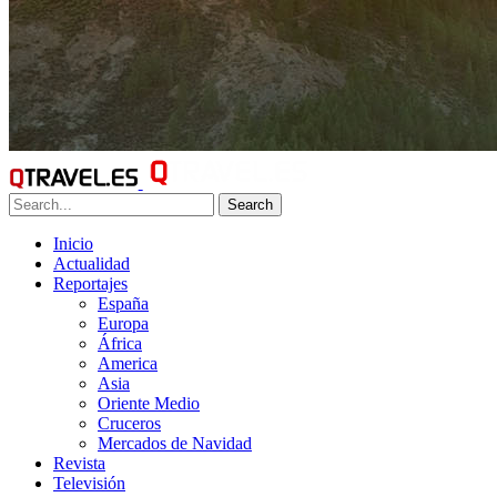
Search
Inicio
Actualidad
Reportajes
España
Europa
África
America
Asia
Oriente Medio
Cruceros
Mercados de Navidad
Revista
Televisión