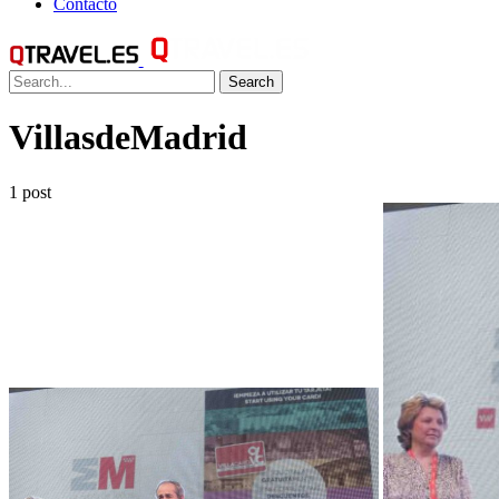
Contacto
Search
VillasdeMadrid
1 post