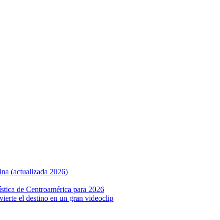
ina (actualizada 2026)
ística de Centroamérica para 2026
nvierte el destino en un gran videoclip