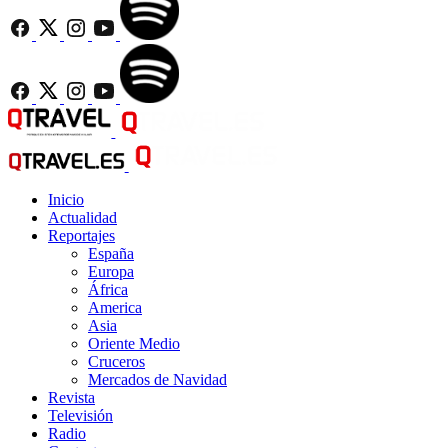
Inicio
Actualidad
Reportajes
España
Europa
África
America
Asia
Oriente Medio
Cruceros
Mercados de Navidad
Revista
Televisión
Radio