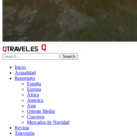
Search
Inicio
Actualidad
Reportajes
España
Europa
África
America
Asia
Oriente Medio
Cruceros
Mercados de Navidad
Revista
Televisión