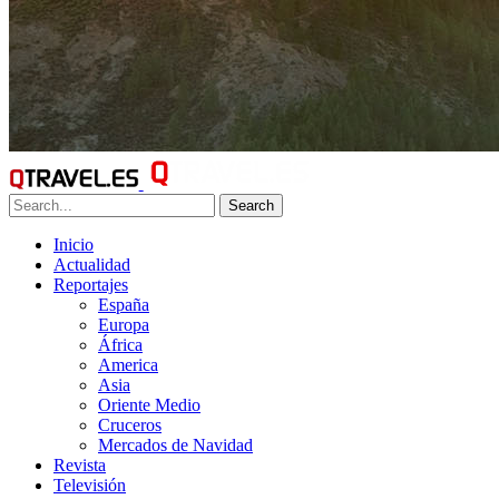
Search
Inicio
Actualidad
Reportajes
España
Europa
África
America
Asia
Oriente Medio
Cruceros
Mercados de Navidad
Revista
Televisión