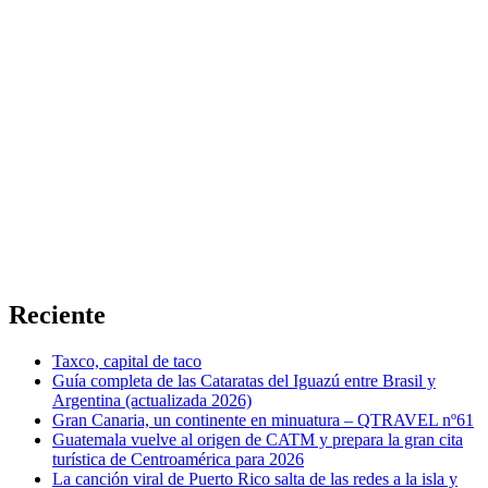
Reciente
Taxco, capital de taco
Guía completa de las Cataratas del Iguazú entre Brasil y
Argentina (actualizada 2026)
Gran Canaria, un continente en minuatura – QTRAVEL nº61
Guatemala vuelve al origen de CATM y prepara la gran cita
turística de Centroamérica para 2026
La canción viral de Puerto Rico salta de las redes a la isla y