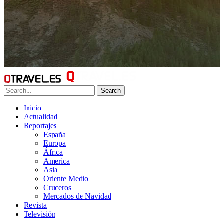
Search
Inicio
Actualidad
Reportajes
España
Europa
África
America
Asia
Oriente Medio
Cruceros
Mercados de Navidad
Revista
Televisión