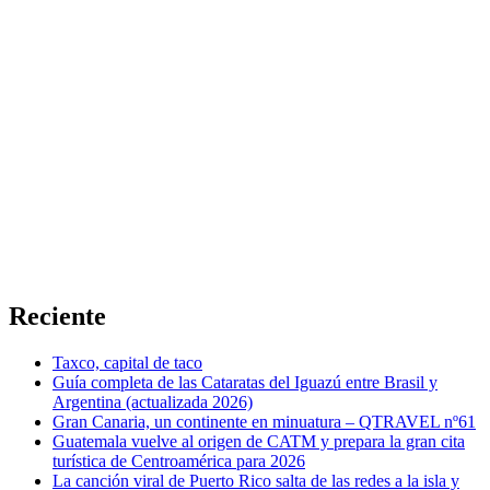
Reciente
Taxco, capital de taco
Guía completa de las Cataratas del Iguazú entre Brasil y
Argentina (actualizada 2026)
Gran Canaria, un continente en minuatura – QTRAVEL nº61
Guatemala vuelve al origen de CATM y prepara la gran cita
turística de Centroamérica para 2026
La canción viral de Puerto Rico salta de las redes a la isla y